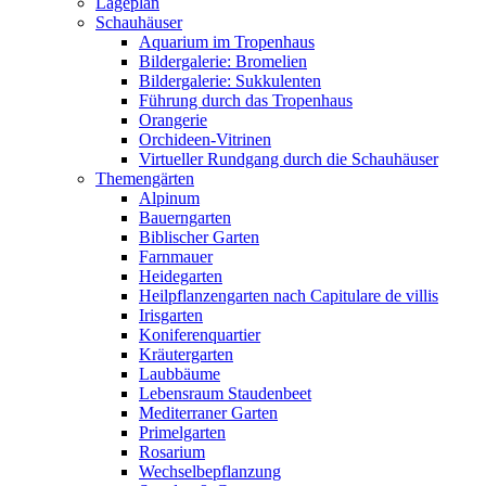
Lageplan
Schauhäuser
Aquarium im Tropenhaus
Bildergalerie: Bromelien
Bildergalerie: Sukkulenten
Führung durch das Tropenhaus
Orangerie
Orchideen-Vitrinen
Virtueller Rundgang durch die Schauhäuser
Themengärten
Alpinum
Bauerngarten
Biblischer Garten
Farnmauer
Heidegarten
Heilpflanzengarten nach Capitulare de villis
Irisgarten
Koniferenquartier
Kräutergarten
Laubbäume
Lebensraum Staudenbeet
Mediterraner Garten
Primelgarten
Rosarium
Wechselbepflanzung