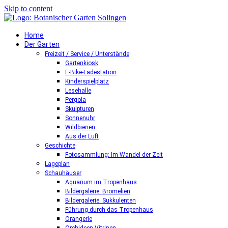
Skip to content
Home
Der Garten
Freizeit / Service / Unterstände
Gartenkiosk
E-Bike-Ladestation
Kinderspielplatz
Lesehalle
Pergola
Skulpturen
Sonnenuhr
Wildbienen
Aus der Luft
Geschichte
Fotosammlung: Im Wandel der Zeit
Lageplan
Schauhäuser
Aquarium im Tropenhaus
Bildergalerie: Bromelien
Bildergalerie: Sukkulenten
Führung durch das Tropenhaus
Orangerie