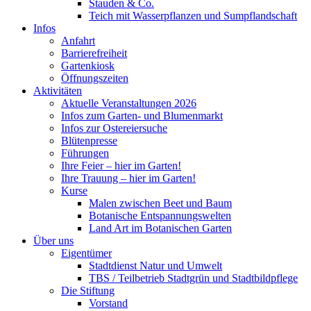
Stauden & Co.
Teich mit Wasserpflanzen und Sumpflandschaft
Infos
Anfahrt
Barrierefreiheit
Gartenkiosk
Öffnungszeiten
Aktivitäten
Aktuelle Veranstaltungen 2026
Infos zum Garten- und Blumenmarkt
Infos zur Ostereiersuche
Blütenpresse
Führungen
Ihre Feier – hier im Garten!
Ihre Trauung – hier im Garten!
Kurse
Malen zwischen Beet und Baum
Botanische Entspannungswelten
Land Art im Botanischen Garten
Über uns
Eigentümer
Stadtdienst Natur und Umwelt
TBS / Teilbetrieb Stadtgrün und Stadtbildpflege
Die Stiftung
Vorstand