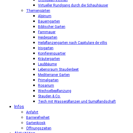
Orchideen-Vitrinen
Virtueller Rundgang durch die Schauhäuser
Themengärten
Alpinum
Bauerngarten
Biblischer Garten
Farnmauer
Heidegarten
Heilpflanzengarten nach Capitulare de villis
Irisgarten
Koniferenquartier
Kräutergarten
Laubbäume
Lebensraum Staudenbeet
Mediterraner Garten
Primelgarten
Rosarium
Wechselbepflanzung
Stauden & Co.
Teich mit Wasserpflanzen und Sumpflandschaft
Infos
Anfahrt
Barrierefreiheit
Gartenkiosk
Öffnungszeiten