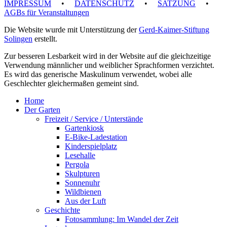
IMPRESSUM
•
DATENSCHUTZ
•
SATZUNG
•
AGBs für Veranstaltungen
Die Website wurde mit Unterstützung der
Gerd-Kaimer-Stiftung
Solingen
erstellt.
Zur besseren Lesbarkeit wird in der Website auf die gleichzeitige
Verwendung männlicher und weiblicher Sprachformen verzichtet.
Es wird das generische Maskulinum verwendet, wobei alle
Geschlechter gleichermaßen gemeint sind.
Home
Der Garten
Freizeit / Service / Unterstände
Gartenkiosk
E-Bike-Ladestation
Kinderspielplatz
Lesehalle
Pergola
Skulpturen
Sonnenuhr
Wildbienen
Aus der Luft
Geschichte
Fotosammlung: Im Wandel der Zeit