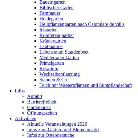
Bauerngarten
Biblischer Garten
Farnmauer
Heidegarten
Heilpflanzengarten nach Capitulare de villis
Irisgarten
Koniferenquartier
Kräutergarten
Laubbäume
Lebensraum Staudenbeet
Mediterraner Garten
Primelgarten
Rosarium
Wechselbepflanzung
Stauden & Co.
Teich mit Wasserpflanzen und Sumpflandschaft
Infos
Anfahrt
Barrierefreiheit
Gartenkiosk
Öffnungszeiten
Aktivitäten
Aktuelle Veranstaltungen 2026
Infos zum Garten- und Blumenmarkt
Infos zur Ostereiersuche