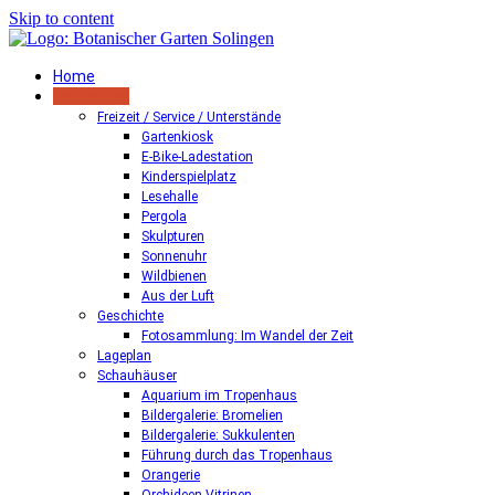
Skip to content
Home
Der Garten
Freizeit / Service / Unterstände
Gartenkiosk
E-Bike-Ladestation
Kinderspielplatz
Lesehalle
Pergola
Skulpturen
Sonnenuhr
Wildbienen
Aus der Luft
Geschichte
Fotosammlung: Im Wandel der Zeit
Lageplan
Schauhäuser
Aquarium im Tropenhaus
Bildergalerie: Bromelien
Bildergalerie: Sukkulenten
Führung durch das Tropenhaus
Orangerie