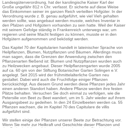
Landesgüterverordnung, hat der karolingische Kaiser Karl der
Große ungefähr 812 n Chr. verfasst. Er sicherte auf diese Weise
das Einkommen seiner im ganzen Reich verteilten Hofgüter. In der
Verordnung wurde z. B. genau aufgeführt, wie viel Vieh gehalten
werden sollte, was angebaut werden musste, welches Inventar in
den Pfalzen und Hofgütern vorhanden zu sein hatte. Weil der Kaiser
mit seinem Gefolge ständig in Frankenreich unterwegs war, um
regieren und seine Macht festigen zu können, musste er in den
Hofgütern aufgenommen und beköstigt werden.
Das Kapitel 70 der Kapitularien handelt in lateinischer Sprache von
Heilpflanzen, Blumen, Nutzpflanzen und Bäumen. Allerdings muss
man sagen, dass die Grenzen der Anwendung zwischen den
Pflanzenarten fließend ist: Blumen und Nutzpflanzen wurden auch
zu Heilzwecken angebaut. Dieser Heilpflanzengarten wurde 2005
auf ca. 60 qm von der Stiftung Botanischer Garten Solingen e.V.
angelegt. Seit 2015 wird der frühmittelalterliche Garten neu
gestaltet. Dabei wird auch die Fruchtfolge einiger Pflanzen
berücksichtigt. Aus diesem Grund werden diese Pflanzen jedes Jahr
einen anderen Standort haben. Andere Pflanze werden ihre festen
Plätze behalten. Versuchen Sie doch einmal zu verfolgen, wie die
Petersilie von Beet zu Beet wandert, um im 5. Jahr wieder auf ihrem
Ausgangsbeet zu gedeihen. In den 24 Einzelbeeten werden ca. 55
Pflanzen wachsen, die im Kapitel 70 des Capitulare de villis
aufgeführt sind.
Wir stellen einige der Pflanzen unserer Beete zur Betrachtung vor.
Wenn Sie mehr zur Heilkraft und Geschichte dieser Pflanzen und