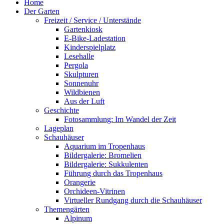
Home
Der Garten
Freizeit / Service / Unterstände
Gartenkiosk
E-Bike-Ladestation
Kinderspielplatz
Lesehalle
Pergola
Skulpturen
Sonnenuhr
Wildbienen
Aus der Luft
Geschichte
Fotosammlung: Im Wandel der Zeit
Lageplan
Schauhäuser
Aquarium im Tropenhaus
Bildergalerie: Bromelien
Bildergalerie: Sukkulenten
Führung durch das Tropenhaus
Orangerie
Orchideen-Vitrinen
Virtueller Rundgang durch die Schauhäuser
Themengärten
Alpinum