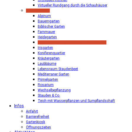
Orchideen-Vitrinen
Virtueller Rundgang durch die Schauhäuser
Themengärten
Alpinum
Bauerngarten
Biblischer Garten
Farnmauer
Heidegarten
Heilpflanzengarten nach Capitulare de villis
Irisgarten
Koniferenquartier
Kräutergarten
Laubbäume
Lebensraum Staudenbeet
Mediterraner Garten
Primelgarten
Rosarium
Wechselbepflanzung
Stauden & Co.
Teich mit Wasserpflanzen und Sumpflandschaft
Infos
Anfahrt
Barrierefreiheit
Gartenkiosk
Öffnungszeiten