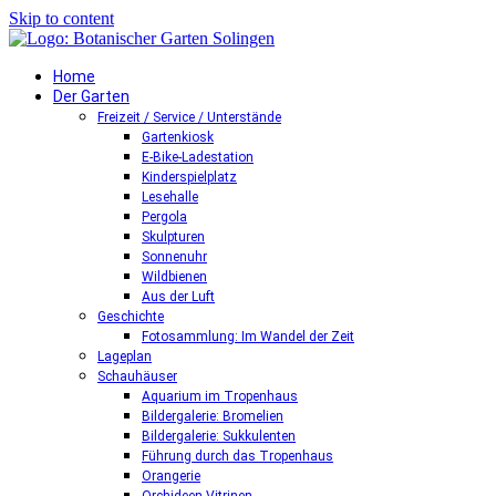
Skip to content
Home
Der Garten
Freizeit / Service / Unterstände
Gartenkiosk
E-Bike-Ladestation
Kinderspielplatz
Lesehalle
Pergola
Skulpturen
Sonnenuhr
Wildbienen
Aus der Luft
Geschichte
Fotosammlung: Im Wandel der Zeit
Lageplan
Schauhäuser
Aquarium im Tropenhaus
Bildergalerie: Bromelien
Bildergalerie: Sukkulenten
Führung durch das Tropenhaus
Orangerie