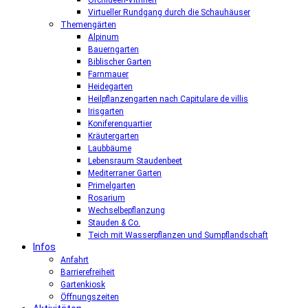
Orchideen-Vitrinen
Virtueller Rundgang durch die Schauhäuser
Themengärten
Alpinum
Bauerngarten
Biblischer Garten
Farnmauer
Heidegarten
Heilpflanzengarten nach Capitulare de villis
Irisgarten
Koniferenquartier
Kräutergarten
Laubbäume
Lebensraum Staudenbeet
Mediterraner Garten
Primelgarten
Rosarium
Wechselbepflanzung
Stauden & Co.
Teich mit Wasserpflanzen und Sumpflandschaft
Infos
Anfahrt
Barrierefreiheit
Gartenkiosk
Öffnungszeiten