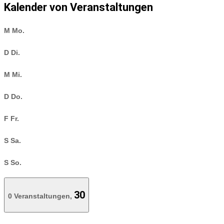
Kalender von Veranstaltungen
M
Mo.
D
Di.
M
Mi.
D
Do.
F
Fr.
S
Sa.
S
So.
30
0 Veranstaltungen,