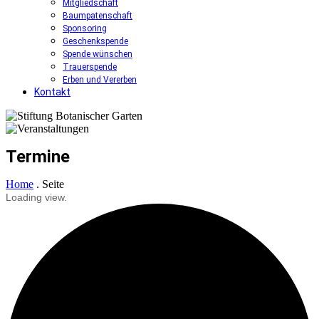
Mitgliedschaft
Baumpatenschaft
Sponsoring
Geschenkspende
Spende wünschen
Trauerspende
Erben und Vererben
Kontakt
Termine
Home
.
Seite
Loading view.