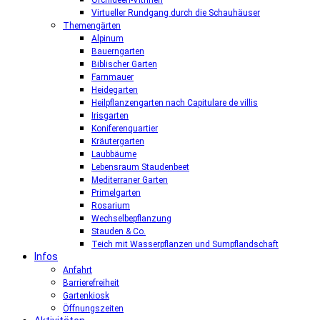
Orchideen-Vitrinen
Virtueller Rundgang durch die Schauhäuser
Themengärten
Alpinum
Bauerngarten
Biblischer Garten
Farnmauer
Heidegarten
Heilpflanzengarten nach Capitulare de villis
Irisgarten
Koniferenquartier
Kräutergarten
Laubbäume
Lebensraum Staudenbeet
Mediterraner Garten
Primelgarten
Rosarium
Wechselbepflanzung
Stauden & Co.
Teich mit Wasserpflanzen und Sumpflandschaft
Infos
Anfahrt
Barrierefreiheit
Gartenkiosk
Öffnungszeiten