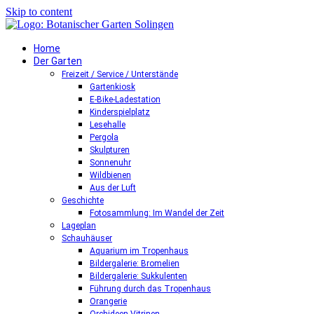
Skip to content
Home
Der Garten
Freizeit / Service / Unterstände
Gartenkiosk
E-Bike-Ladestation
Kinderspielplatz
Lesehalle
Pergola
Skulpturen
Sonnenuhr
Wildbienen
Aus der Luft
Geschichte
Fotosammlung: Im Wandel der Zeit
Lageplan
Schauhäuser
Aquarium im Tropenhaus
Bildergalerie: Bromelien
Bildergalerie: Sukkulenten
Führung durch das Tropenhaus
Orangerie