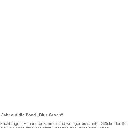
 Jahr auf die Band „Blue Seven“.
ikrichtungen. Anhand bekannter und weniger bekannter Stücke der Beatl
n Blue Seven die vielfältigen Facetten des Blues zum Leben.