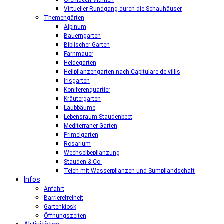
Orchideen-Vitrinen
Virtueller Rundgang durch die Schauhäuser
Themengärten
Alpinum
Bauerngarten
Biblischer Garten
Farnmauer
Heidegarten
Heilpflanzengarten nach Capitulare de villis
Irisgarten
Koniferenquartier
Kräutergarten
Laubbäume
Lebensraum Staudenbeet
Mediterraner Garten
Primelgarten
Rosarium
Wechselbepflanzung
Stauden & Co.
Teich mit Wasserpflanzen und Sumpflandschaft
Infos
Anfahrt
Barrierefreiheit
Gartenkiosk
Öffnungszeiten