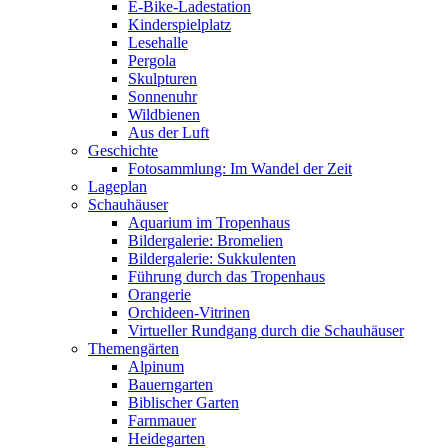
E-Bike-Ladestation
Kinderspielplatz
Lesehalle
Pergola
Skulpturen
Sonnenuhr
Wildbienen
Aus der Luft
Geschichte
Fotosammlung: Im Wandel der Zeit
Lageplan
Schauhäuser
Aquarium im Tropenhaus
Bildergalerie: Bromelien
Bildergalerie: Sukkulenten
Führung durch das Tropenhaus
Orangerie
Orchideen-Vitrinen
Virtueller Rundgang durch die Schauhäuser
Themengärten
Alpinum
Bauerngarten
Biblischer Garten
Farnmauer
Heidegarten