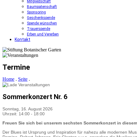
Mitgliedschaft
Baumpatenschaft
Sponsoring
Geschenkspende
Spende wünschen
Trauerspende
Erben und Vererben
Kontakt
Termine
Home
.
Seite
.
Sommerkonzert Nr. 6
Sonntag, 16. August 2026
Uhrzeit: 14:00
-
18:00
Freuen Sie sich bei unserem sechsten Sommerkonzert in diesem
Der Blues ist Ursprung und Inspiration für nahezu alle modernen Mus
Domino, Robert Johnson, Eric Clapton u.v.a. erwecken die Musiker vo