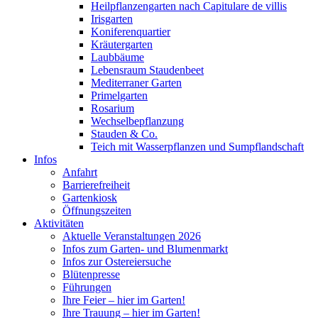
Heilpflanzengarten nach Capitulare de villis
Irisgarten
Koniferenquartier
Kräutergarten
Laubbäume
Lebensraum Staudenbeet
Mediterraner Garten
Primelgarten
Rosarium
Wechselbepflanzung
Stauden & Co.
Teich mit Wasserpflanzen und Sumpflandschaft
Infos
Anfahrt
Barrierefreiheit
Gartenkiosk
Öffnungszeiten
Aktivitäten
Aktuelle Veranstaltungen 2026
Infos zum Garten- und Blumenmarkt
Infos zur Ostereiersuche
Blütenpresse
Führungen
Ihre Feier – hier im Garten!
Ihre Trauung – hier im Garten!