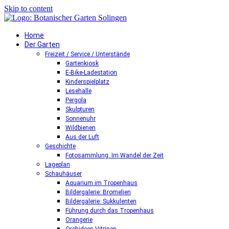
Skip to content
Home
Der Garten
Freizeit / Service / Unterstände
Gartenkiosk
E-Bike-Ladestation
Kinderspielplatz
Lesehalle
Pergola
Skulpturen
Sonnenuhr
Wildbienen
Aus der Luft
Geschichte
Fotosammlung: Im Wandel der Zeit
Lageplan
Schauhäuser
Aquarium im Tropenhaus
Bildergalerie: Bromelien
Bildergalerie: Sukkulenten
Führung durch das Tropenhaus
Orangerie