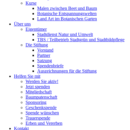
Kurse
Malen zwischen Beet und Baum
Botanische Entspannungswelten
Land Art im Botanischen Garten
Über uns
Eigentümer
Stadtdienst Natur und Umwelt
TBS / Teilbetrieb Stadtgrün und Stadtbildpflege
Die Stiftung
Vorstand
Partner
Satzung
Spendenbriefe
Auszeichnungen für die Stiftung
Helfen Sie mit
Werden Sie aktiv!
Jetzt spenden
Mitgliedschaft
Baumpatenschaft
Sponsoring
Geschenkspende
Spende wünschen
Trauerspende
Erben und Vererben
Kontakt