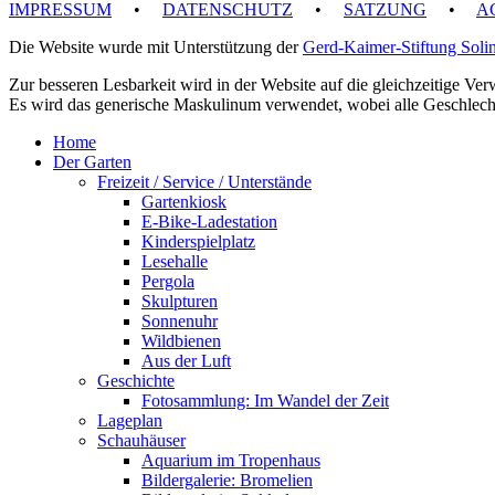
IMPRESSUM
•
DATENSCHUTZ
•
SATZUNG
•
AG
Die Website wurde mit Unterstützung der
Gerd-Kaimer-Stiftung Soli
Zur besseren Lesbarkeit wird in der Website auf die gleichzeitige V
Es wird das generische Maskulinum verwendet, wobei alle Geschlech
Home
Der Garten
Freizeit / Service / Unterstände
Gartenkiosk
E-Bike-Ladestation
Kinderspielplatz
Lesehalle
Pergola
Skulpturen
Sonnenuhr
Wildbienen
Aus der Luft
Geschichte
Fotosammlung: Im Wandel der Zeit
Lageplan
Schauhäuser
Aquarium im Tropenhaus
Bildergalerie: Bromelien