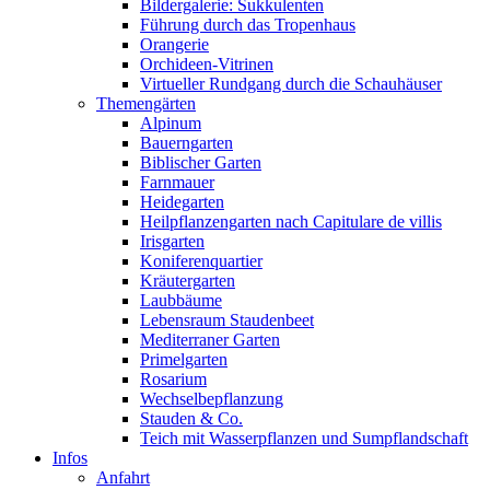
Bildergalerie: Sukkulenten
Führung durch das Tropenhaus
Orangerie
Orchideen-Vitrinen
Virtueller Rundgang durch die Schauhäuser
Themengärten
Alpinum
Bauerngarten
Biblischer Garten
Farnmauer
Heidegarten
Heilpflanzengarten nach Capitulare de villis
Irisgarten
Koniferenquartier
Kräutergarten
Laubbäume
Lebensraum Staudenbeet
Mediterraner Garten
Primelgarten
Rosarium
Wechselbepflanzung
Stauden & Co.
Teich mit Wasserpflanzen und Sumpflandschaft
Infos
Anfahrt