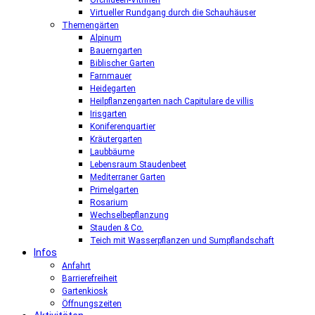
Orchideen-Vitrinen
Virtueller Rundgang durch die Schauhäuser
Themengärten
Alpinum
Bauerngarten
Biblischer Garten
Farnmauer
Heidegarten
Heilpflanzengarten nach Capitulare de villis
Irisgarten
Koniferenquartier
Kräutergarten
Laubbäume
Lebensraum Staudenbeet
Mediterraner Garten
Primelgarten
Rosarium
Wechselbepflanzung
Stauden & Co.
Teich mit Wasserpflanzen und Sumpflandschaft
Infos
Anfahrt
Barrierefreiheit
Gartenkiosk
Öffnungszeiten