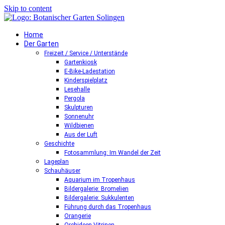
Skip to content
Home
Der Garten
Freizeit / Service / Unterstände
Gartenkiosk
E-Bike-Ladestation
Kinderspielplatz
Lesehalle
Pergola
Skulpturen
Sonnenuhr
Wildbienen
Aus der Luft
Geschichte
Fotosammlung: Im Wandel der Zeit
Lageplan
Schauhäuser
Aquarium im Tropenhaus
Bildergalerie: Bromelien
Bildergalerie: Sukkulenten
Führung durch das Tropenhaus
Orangerie