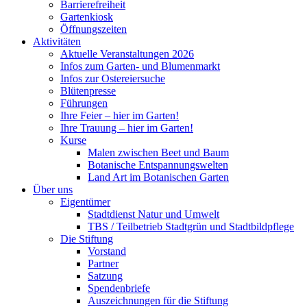
Barrierefreiheit
Gartenkiosk
Öffnungszeiten
Aktivitäten
Aktuelle Veranstaltungen 2026
Infos zum Garten- und Blumenmarkt
Infos zur Ostereiersuche
Blütenpresse
Führungen
Ihre Feier – hier im Garten!
Ihre Trauung – hier im Garten!
Kurse
Malen zwischen Beet und Baum
Botanische Entspannungswelten
Land Art im Botanischen Garten
Über uns
Eigentümer
Stadtdienst Natur und Umwelt
TBS / Teilbetrieb Stadtgrün und Stadtbildpflege
Die Stiftung
Vorstand
Partner
Satzung
Spendenbriefe
Auszeichnungen für die Stiftung