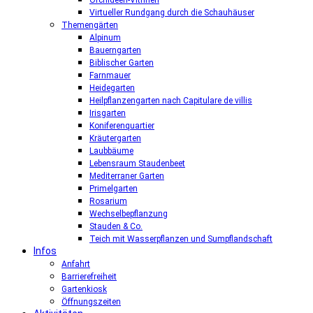
Orchideen-Vitrinen
Virtueller Rundgang durch die Schauhäuser
Themengärten
Alpinum
Bauerngarten
Biblischer Garten
Farnmauer
Heidegarten
Heilpflanzengarten nach Capitulare de villis
Irisgarten
Koniferenquartier
Kräutergarten
Laubbäume
Lebensraum Staudenbeet
Mediterraner Garten
Primelgarten
Rosarium
Wechselbepflanzung
Stauden & Co.
Teich mit Wasserpflanzen und Sumpflandschaft
Infos
Anfahrt
Barrierefreiheit
Gartenkiosk
Öffnungszeiten