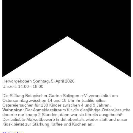
Hervorgehoben
Sonntag, 5. April 2026
-
Uhrzeit: 14:00
18:00
Die Stiftung Botanischer Garten Solingen e.V. veranstaltet am
Ostersonntag zwischen 14 und 18 Uhr ihr traditionelles
Ostereiersuchen für 130 Kinder zwischen 4 und 9 Jahren.
Wahnsinn:
Der Anmeldezeitraum für die diesjährige Ostereiersuche
dauerte nur knapp 2 Stunden, dann war sie bereits ausgebucht!
Der beliebte Malwettbewerb findet ebenfalls wieder statt und unser
Kiosk bietet zur Stärkung Kaffee und Kuchen an.