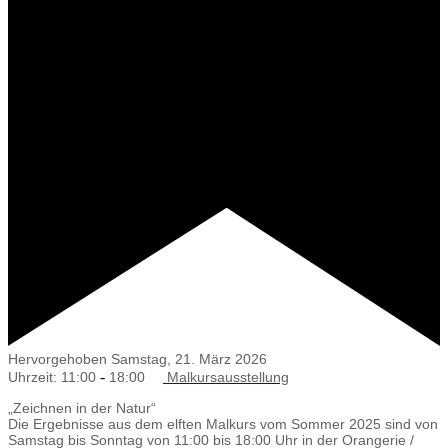
Hervorgehoben
Samstag, 21. März 2026
-
Uhrzeit: 11:00
18:00
Malkursausstellung
„Zeichnen in der Natur“
Die Ergebnisse aus dem elften Malkurs vom Sommer 2025 sind von
Samstag bis Sonntag von 11:00 bis 18:00 Uhr in der Orangerie /