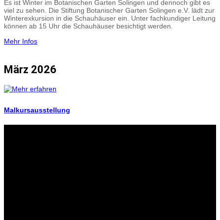
Es ist Winter im Botanischen Garten Solingen und dennoch gibt es
viel zu sehen. Die Stiftung Botanischer Garten Solingen e.V. lädt zur
Winterexkursion in die Schauhäuser ein. Unter fachkundiger Leitung
können ab 15 Uhr die Schauhäuser besichtigt werden.
Mehr Infos
März 2026
Malkursausstellung