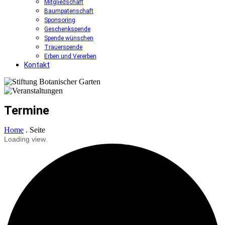
Mitgliedschaft
Baumpatenschaft
Sponsoring
Geschenkspende
Spende wünschen
Trauerspende
Erben und Vererben
Kontakt
Termine
Home
.
Seite
Loading view.