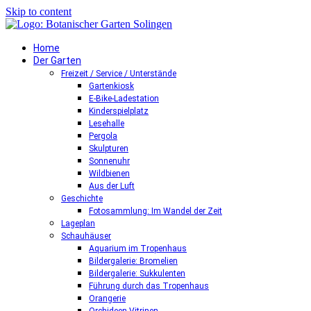
Skip to content
Home
Der Garten
Freizeit / Service / Unterstände
Gartenkiosk
E-Bike-Ladestation
Kinderspielplatz
Lesehalle
Pergola
Skulpturen
Sonnenuhr
Wildbienen
Aus der Luft
Geschichte
Fotosammlung: Im Wandel der Zeit
Lageplan
Schauhäuser
Aquarium im Tropenhaus
Bildergalerie: Bromelien
Bildergalerie: Sukkulenten
Führung durch das Tropenhaus
Orangerie